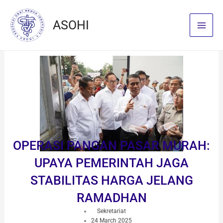
Skip
to
ASOHI
content
OPERASI PANGAN PASAR MURAH:
UPAYA PEMERINTAH JAGA
STABILITAS HARGA JELANG
RAMADHAN
Sekretariat
24 March 2025