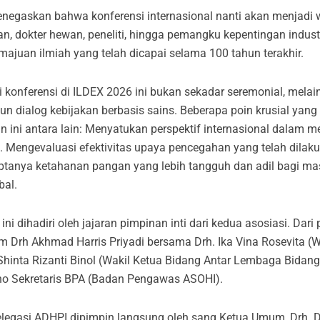
enegaskan bahwa konferensi internasional nanti akan menjadi 
n, dokter hewan, peneliti, hingga pemangku kepentingan indust
majuan ilmiah yang telah dicapai selama 100 tahun terakhir.
 konferensi di ILDEX 2026 ini bukan sekadar seremonial, mela
dialog kebijakan berbasis sains. Beberapa poin krusial yang
n ini antara lain: Menyatukan perspektif internasional dalam 
. Mengevaluasi efektivitas upaya pencegahan yang telah dilaku
ptanya ketahanan pangan yang lebih tangguh dan adil bagi m
bal.
ini dihadiri oleh jajaran pimpinan inti dari kedua asosiasi. Dari
 Drh Akhmad Harris Priyadi bersama Drh. Ika Vina Rosevita (
 Shinta Rizanti Binol (Wakil Ketua Bidang Antar Lembaga Bidang 
 Sekretaris BPA (Badan Pengawas ASOHI).
elegasi ADHPI dipimpin langsung oleh sang Ketua Umum, Drh. D