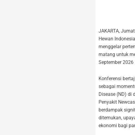
JAKARTA, Jumat 6
Hewan Indonesia
menggelar pertem
matang untuk me
September 2026
Konferensi berta
sebagai momentu
Disease (ND) di 
Penyakit Newcast
berdampak signif
ditemukan, upay
ekonomi bagi par