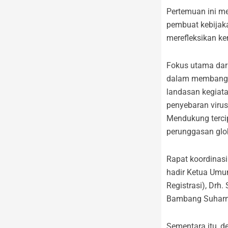
Pertemuan ini m
pembuat kebijaka
merefleksikan ke
Fokus utama dari
dalam membangun 
landasan kegiata
penyebaran virus
Mendukung terci
perunggasan glo
Rapat koordinasi 
hadir Ketua Umum
Registrasi), Drh.
Bambang Suharno
Sementara itu, d