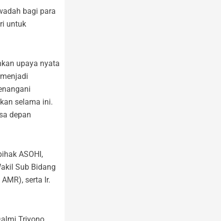
wadah bagi para
ri untuk
inkan upaya nyata
 menjadi
menangani
kan selama ini.
asa depan
 pihak ASOHI,
Wakil Sub Bidang
AMR), serta Ir.
almi Triyono,