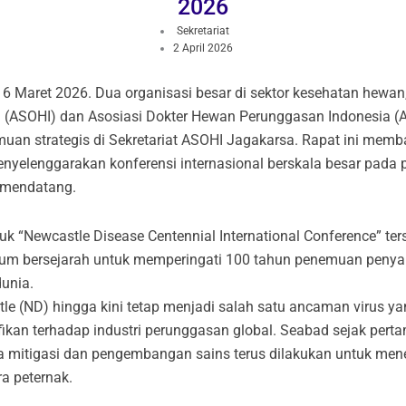
2026
Sekretariat
2 April 2026
 Maret 2026. Dua organisasi besar di sektor kesehatan hewan,
 (ASOHI) dan Asosiasi Dokter Hewan Perunggasan Indonesia (
uan strategis di Sekretariat ASOHI Jagakarsa. Rapat ini mem
nyelenggarakan konferensi internasional berskala besar pada
 mendatang.
juk “Newcastle Disease Centennial International Conference” te
m bersejarah untuk memperingati 100 tahun penemuan penyak
dunia.
le (ND) hingga kini tetap menjadi salah satu ancaman virus ya
ikan terhadap industri perunggasan global. Seabad sejak perta
a mitigasi dan pengembangan sains terus dilakukan untuk men
a peternak.