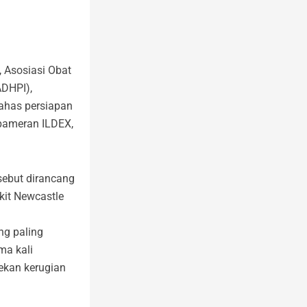
 Asosiasi Obat
ADHPI),
bahas persiapan
 pameran ILDEX,
rsebut dirancang
it Newcastle
ng paling
ma kali
ekan kerugian